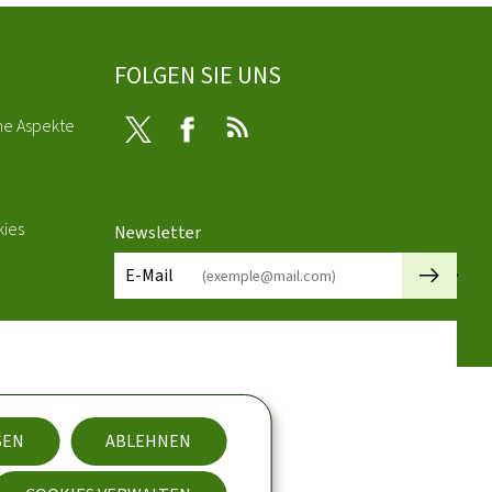
FOLGEN SIE UNS
he Aspekte
Twitter
Facebook
RSS
kies
Newsletter
🡒
E-Mail
SEN
ABLEHNEN