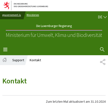
Zur Hauptnavigation
Zum Inhalt
DE
gouvernement.lu
Ministerien
DE
Die Luxemburger Regierung
Ministerium für Umwelt, Klima
und Biodiversität
SUCHFLED 
MENÜ
HAUPT-
Support
Kontakt
TE
Startseite
Kontakt
Zum letzten Mal aktualisiert am
31.10.2024