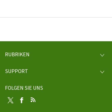
RUBRIKEN
Footer
RUBRI
SUPPORT
SUPP
FOLGEN SIE UNS
Twitter
Facebook
RSS