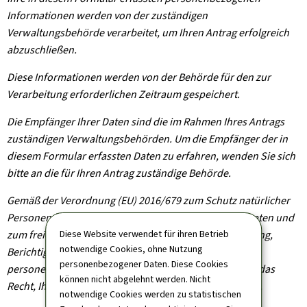
Informationen werden von der zuständigen
Verwaltungsbehörde verarbeitet, um Ihren Antrag erfolgreich
abzuschließen.
Diese Informationen werden von der Behörde für den zur
Verarbeitung erforderlichen Zeitraum gespeichert.
Die Empfänger Ihrer Daten sind die im Rahmen Ihres Antrags
zuständigen Verwaltungsbehörden. Um die Empfänger der in
diesem Formular erfassten Daten zu erfahren, wenden Sie sich
bitte an die für Ihren Antrag zuständige Behörde.
Gemäß der Verordnung (EU) 2016/679 zum Schutz natürlicher
Personen bei der Verarbeitung personenbezogener Daten und
zum freien Datenverkehr haben Sie das Recht auf Zugang,
Diese Website verwendet für ihren Betrieb
notwendige Cookies, ohne Nutzung
Berichtigung und gegebenenfalls Löschung Ihrer
personenbezogener Daten. Diese Cookies
personenbezogenen Informationen. Sie haben zudem das
können nicht abgelehnt werden. Nicht
Recht, Ihre erteilte Einwilligung jederzeit zu widerrufen.
notwendige Cookies werden zu statistischen