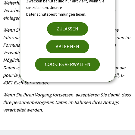
Zwecken benutzt und nur aktiviert, wenn Sie
Weiterhin können Sie, außer in Fällen, in denen die
sie zulassen. Unsere
Verarbeitung Ihrer Daten verpflichtend ist, Widerspruch
Datenschutzbestimmungen
lesen.
einlegen, wenn dieser rechtmäßig begründet ist.
ZULASSEN
Wenn Sie diese Rechte ausüben und/oder Einsicht in Ihre
Informationen nehmen möchten, können Sie sich unter den im
Formular angegebenen Kontaktdaten an die zuständige
ABLEHNEN
Verwaltungsbehörde wenden. Sie haben außerdem die
Möglichkeit, bei der Nationalen Kommission für den
COOKIES VERWALTEN
Datenschutz Beschwerde einzulegen (Commission nationale
pour la protection des données, 1, Avenue du Rock'n'Roll, L-
4361 Esch-sur-Alzette).
Wenn Sie Ihren Vorgang fortsetzen, akzeptieren Sie damit, dass
Ihre personenbezogenen Daten im Rahmen Ihres Antrags
verarbeitet werden.