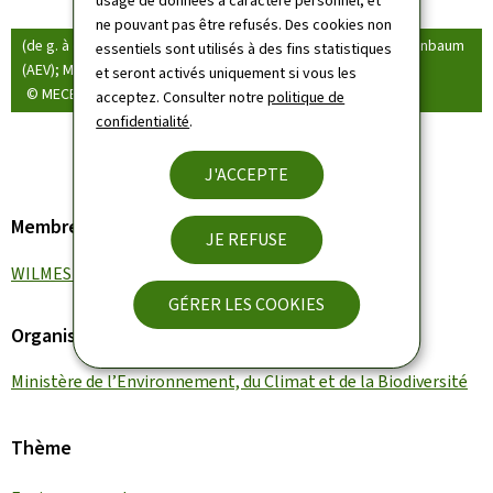
usage de données à caractère personnel, et
ne pouvant pas être refusés. Des cookies non
(de g. à dr.) Ministre Serge WILMES; Monsieur Philippe Schleifenbaum
essentiels sont utilisés à des fins statistiques
(AEV); Monsieur Daniel Faber (AEV)
et seront activés uniquement si vous les
© MECB
acceptez. Consulter notre
politique de
confidentialité
.
J'ACCEPTE
Membre du gouvernement
JE REFUSE
WILMES Serge
GÉRER LES COOKIES
Organisation
Ministère de l’Environnement, du Climat et de la Biodiversité
Thème