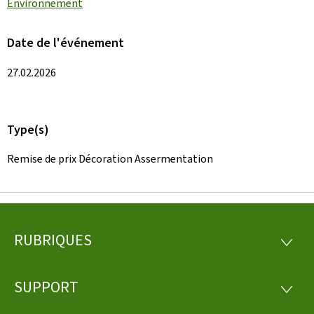
Environnement
Date de l'événement
27.02.2026
Type(s)
Remise de prix Décoration Assermentation
RUBRIQUES
Pied
RUBRI
de
SUPPORT
SUPP
page