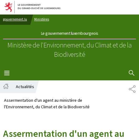
Aller au menu principal
Aller au contenu
gouvernement.lu
Ministères
Le gouvernement luxembourgeois
Ministère de l'Environnement, du Climat
et de la
Biodiversité
AFFICHER
MENU
PRINCIPAL
Actualités
PA
Accueil
Assermentation d'un agent au ministère de
l'Environnement, du Climat et de la Biodiversité
Assermentation d'un agent au