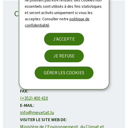
ne pouvant pas être refusés. Des cookies non
essentiels sont utilisés à des fins statistiques
Contact
et seront activés uniquement si vous les
acceptez. Consulter notre
politique de
confidentialité
.
J'ACCEPTE
Ministère de l'Environnement, du Climat et
de la Biodiversité
JE REFUSE
ADRESSE
4, Place de l'Europe
L-1499
Luxembourg
:
Adresse Postale:
L-2918 Luxembourg
GÉRER LES COOKIES
TÉL.:
(+352) 247-86824
FAX:
(+352) 400 410
E-MAIL:
info@mev.etat.lu
VISITER LE SITE WEB DE:
Ministère de l'Environnement, du Climat et