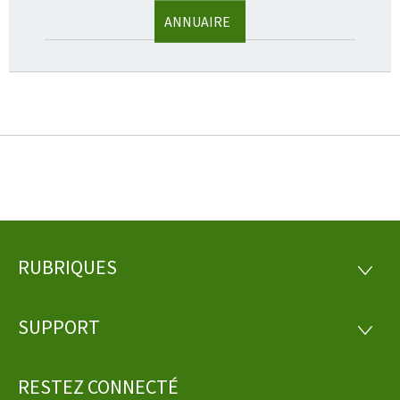
ANNUAIRE
RUBRIQUES
Pied
RUBRI
de
SUPPORT
SUPP
page
RESTEZ CONNECTÉ