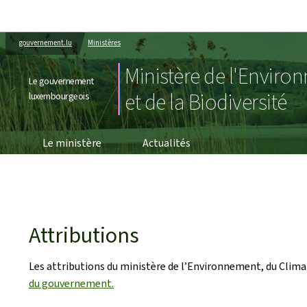
gouvernement.lu
Ministères
Ministère de l'Enviro
Le gouvernement
et de la Biodiversité
luxembourgeois
Le ministère
Actualités
Attributions
Les attributions du ministère de l’Environnement, du Climat 
du gouvernement.