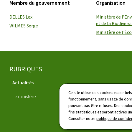
Membre du gouvernement
Organisation
DELLES Lex
Ministère de l’En
et de la Biodivers
WILMES Serge
Ministère de l'É
Pied
RUBRIQUES
de
Actualités
page
Annuaire
Ce site utilise des cookies essentie
Le ministère
fonctionnement, sans usage de donné
pouvant pas être refusés. Des cookie
fins statistiques et seront activés u
Consulter notre
politique de confiden