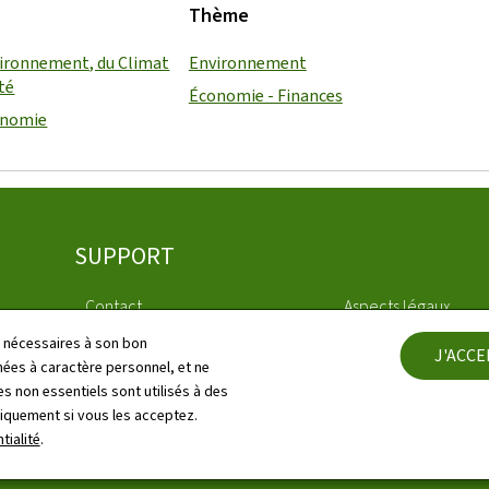
Thème
vironnement, du Climat
Environnement
ité
Économie - Finances
conomie
SUPPORT
Contact
Aspects légaux
ls nécessaires à son bon
J'ACC
Plan du site
Déclaration d'access
es à caractère personnel, et ne
s non essentiels sont utilisés à des
À propos du site
Gestion des cookies
niquement si vous les acceptez.
tialité
.