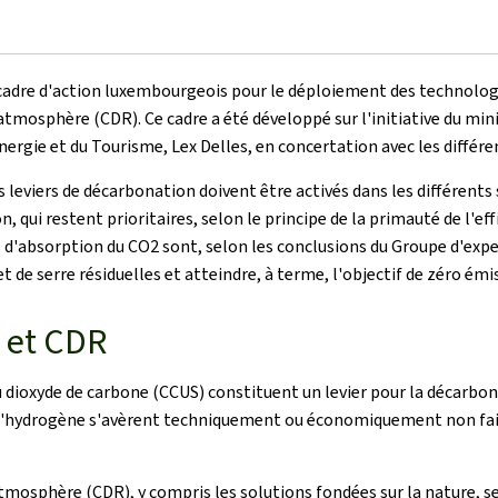
 cadre d'action luxembourgeois pour le déploiement des technologi
tmosphère (CDR). Ce cadre a été développé sur l'initiative du mini
ergie et du Tourisme, Lex Delles, en concertation avec les différe
es leviers de décarbonation doivent être activés dans les différent
qui restent prioritaires, selon le principe de la primauté de l'eff
 d'absorption du CO2 sont, selon les conclusions du Groupe d'expe
 de serre résiduelles et atteindre, à terme, l'objectif de zéro émi
 et CDR
 dioxyde de carbone (CCUS) constituent un levier pour la décarbona
 à l'hydrogène s'avèrent techniquement ou économiquement non fais
atmosphère (CDR), y compris les solutions fondées sur la nature, s