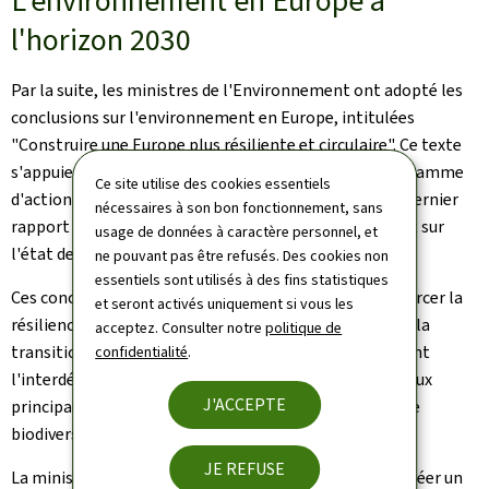
L'environnement en Europe à
l'horizon 2030
Par la suite, les ministres de l'Environnement ont adopté les
conclusions sur l'environnement en Europe, intitulées
"Construire une Europe plus résiliente et circulaire". Ce texte
s'appuie sur l'examen à mi-parcours du huitième programme
Ce site utilise des cookies essentiels
d'action pour l'environnement (2024) ainsi que sur le dernier
nécessaires à son bon fonctionnement, sans
rapport de l'Agence européenne pour l'environnement sur
usage de données à caractère personnel, et
l'état de l'environnement européen.
ne pouvant pas être refusés. Des cookies non
essentiels sont utilisés à des fins statistiques
Ces conclusions soulignent l'urgence d'agir pour renforcer la
et seront activés uniquement si vous les
résilience face au changement climatique et accélérer la
acceptez. Consulter notre
politique de
transition vers une économie circulaire. Elles soulignent
confidentialité
.
l'interdépendance de ces deux enjeux dans la réponse aux
J'ACCEPTE
principaux défis environnementaux: pollution, perte de
biodiversité et raréfaction des ressources.
JE REFUSE
La ministre Serge Wilmes a réaffirmé la nécessité de créer un