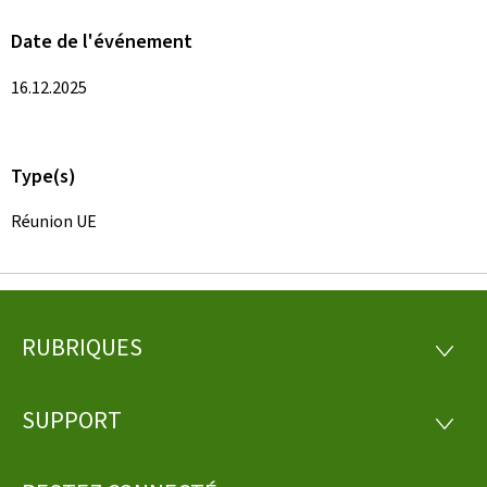
Date de l'événement
16.12.2025
Type(s)
Réunion UE
RUBRIQUES
Pied
RUBRI
de
SUPPORT
SUPP
page