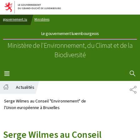
Aller au menu principal
Aller au contenu
gouvernement.lu
Ministères
Le gouvernement luxembourgeois
Ministère de l'Environnement, du Climat
et de la
Biodiversité
AFFICHER
MENU
PRINCIPAL
Actualités
PA
Accueil
Serge Wilmes au Conseil "Environnement" de
l'Union européenne à Bruxelles
Serge Wilmes au Conseil