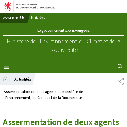
Aller au menu principal
Aller au contenu
gouvernement.lu
Ministères
Le gouvernement luxembourgeois
Ministère de l'Environnement, du Climat
et de la
Biodiversité
AFFICHER
MENU
PRINCIPAL
Actualités
PA
Accueil
Assermentation de deux agents au ministère de
l'Environnement, du Climat et de la Biodiversité
Assermentation de deux agents