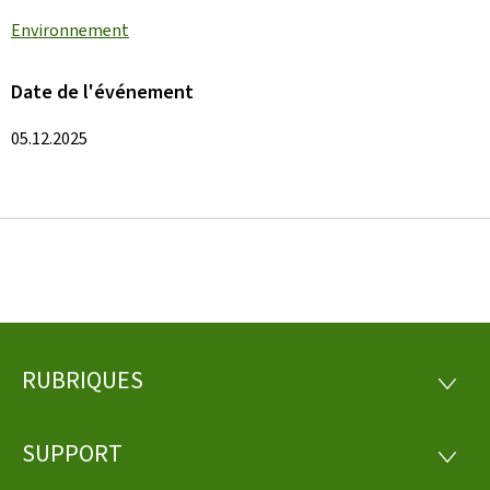
Environnement
Date de l'événement
05.12.2025
RUBRIQUES
Pied
RUBRI
de
SUPPORT
SUPP
page