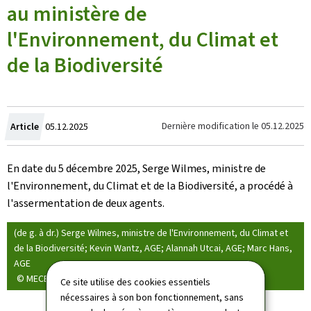
au ministère de
l'Environnement, du Climat et
de la Biodiversité
Crée
Dernière modification le
05.12.2025
Article
05.12.2025
le
En date du 5 décembre 2025, Serge Wilmes, ministre de
l'Environnement, du Climat et de la Biodiversité, a procédé à
l'assermentation de deux agents.
(de g. à dr.) Serge Wilmes, ministre de l'Environnement, du Climat et
de la Biodiversité; Kevin Wantz, AGE; Alannah Utcai, AGE; Marc Hans,
AGE
© MECB
Ce site utilise des cookies essentiels
nécessaires à son bon fonctionnement, sans