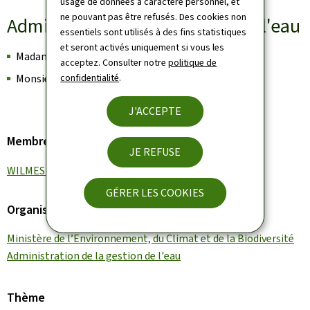
usage de données à caractère personnel, et
ne pouvant pas être refusés. Des cookies non
Administration de la gestion de l'eau
essentiels sont utilisés à des fins statistiques
et seront activés uniquement si vous les
Madame UTCAI Alannah
acceptez. Consulter notre
politique de
Monsieur WANTZ Kevin
confidentialité
.
J'ACCEPTE
Membre du gouvernement
JE REFUSE
WILMES Serge
GÉRER LES COOKIES
Organisation
Ministère de l’Environnement, du Climat et de la Biodiversité
Administration de la gestion de l'eau
Thème