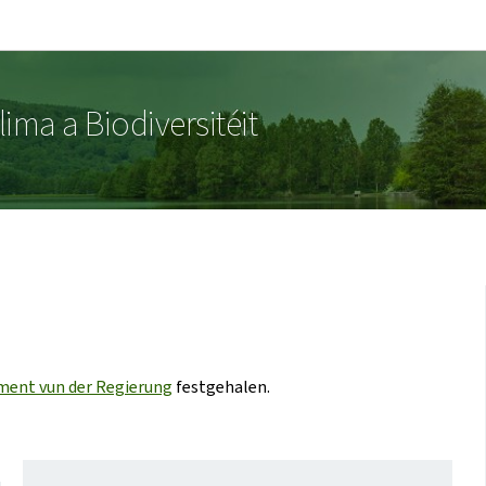
Bei den Haaptmenü goen
Bei den Inhalt goen
lima a Biodiversitéit
ment vun der Regierung
festgehalen.