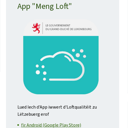
App "Meng Loft"
Lued Iech d'App iwwert d'Loftqualitéit zu
Lëtzebuerg erof
fir Android (Google Play Store)