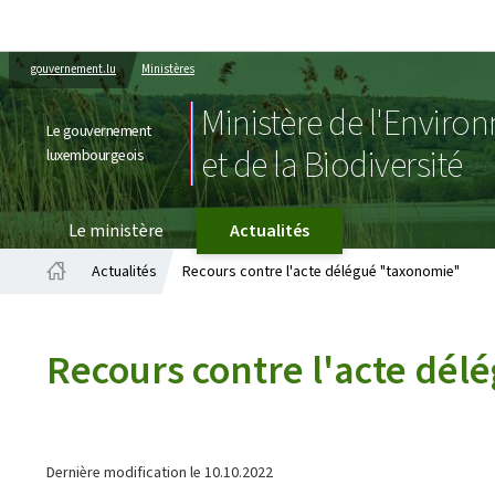
gouvernement.lu
Ministères
Ministère de l'Enviro
Le gouvernement
et de la Biodiversité
luxembourgeois
Le ministère
Actualités
Actualités
Recours contre l'acte délégué "taxonomie"
Accueil
Recours contre l'acte dé
Dernière modification le
10.10.2022