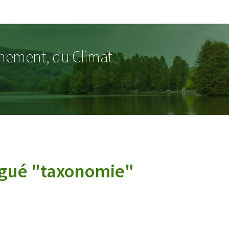
Aller au menu principal
Aller au contenu
nnement, du Climat
légué "taxonomie"