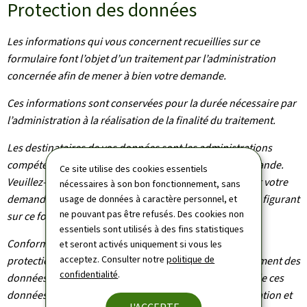
Protection des données
Les informations qui vous concernent recueillies sur ce
formulaire font l’objet d’un traitement par l’administration
concernée afin de mener à bien votre demande.
Ces informations sont conservées pour la durée nécessaire par
l’administration à la réalisation de la finalité du traitement.
Les destinataires de vos données sont les administrations
compétentes dans le cadre du traitement de votre demande.
Ce site utilise des cookies essentiels
Veuillez-vous adresser à l’administration concernée par votre
nécessaires à son bon fonctionnement, sans
demande pour connaître les destinataires des données figurant
usage de données à caractère personnel, et
ne pouvant pas être refusés. Des cookies non
sur ce formulaire.
essentiels sont utilisés à des fins statistiques
Conformément au règlement (UE) 2016/679 relatif à la
et seront activés uniquement si vous les
acceptez. Consulter notre
politique de
protection des personnes physiques à l'égard du traitement des
confidentialité
.
données à caractère personnel et à la libre circulation de ces
données, vous bénéficiez d’un droit d’accès, de rectification et