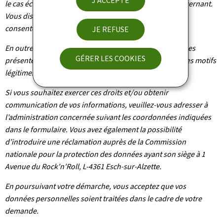
J'ACCEPTE
le cas échéant d’effacement des informations vous concernant.
Vous disposez également du droit de retirer votre
consentement à tout moment.
JE REFUSE
En outre et excepté le cas où le traitement de vos données
GÉRER LES COOKIES
présente un caractère obligatoire, vous pouvez, pour des motifs
légitimes, vous y opposer.
Si vous souhaitez exercer ces droits et/ou obtenir
communication de vos informations, veuillez-vous adresser à
l’administration concernée suivant les coordonnées indiquées
dans le formulaire. Vous avez également la possibilité
d’introduire une réclamation auprès de la Commission
nationale pour la protection des données ayant son siège à 1
Avenue du Rock'n'Roll, L-4361 Esch-sur-Alzette.
En poursuivant votre démarche, vous acceptez que vos
données personnelles soient traitées dans le cadre de votre
demande.