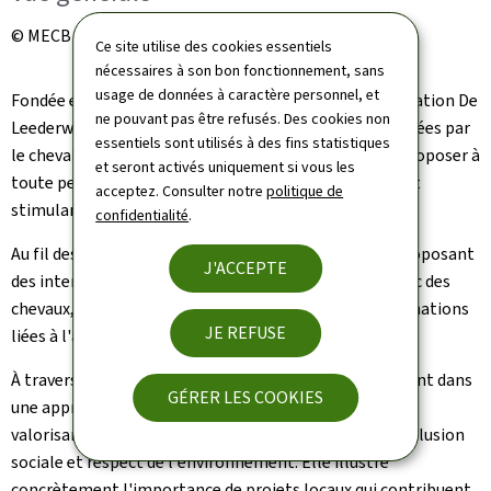
© MECB
Ce site utilise des cookies essentiels
nécessaires à son bon fonctionnement, sans
usage de données à caractère personnel, et
Fondée en 2008 et reconnue d'utilité publique, l'association
De
ne pouvant pas être refusés. Des cookies non
Leederwon
oeuvre dans le domaine des activités assistées par
essentiels sont utilisés à des fins statistiques
le cheval et de l'accompagnement social. Elle vise à proposer à
et seront activés uniquement si vous les
toute personne un environnement inclusif, apaisant et
acceptez. Consulter notre
politique de
stimulant, favorisant le bien-être humain.
confidentialité
.
Au fil des années, l'association a élargi son offre en proposant
J'ACCEPTE
des interventions pédagogiques et psychosociales avec des
chevaux, des promenades en calèche ainsi que des formations
JE REFUSE
liées à l'approche et à la compréhension du cheval.
À travers ses actions,
De Leederwon
s'inscrit pleinement dans
GÉRER LES COOKIES
une approche globale de développement durable, en
valorisant les interactions entre bien-être humain, inclusion
sociale et respect de l'environnement. Elle illustre
concrètement l'importance de projets locaux qui contribuent