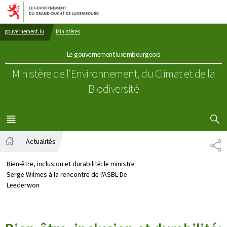
Aller au menu principal
Aller au contenu
gouvernement.lu
Ministères
Le gouvernement luxembourgeois
Ministère de l'Environnement, du Climat
et de la
Biodiversité
AFFICHER
MENU
PRINCIPAL
Actualités
PA
Accueil
Bien-être, inclusion et durabilité: le ministre
Serge Wilmes à la rencontre de l'ASBL De
Leederwon