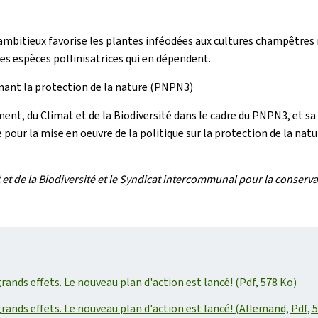
 ambitieux favorise les plantes inféodées aux cultures champêtre
des espèces pollinisatrices qui en dépendent.
ernant la protection de la nature (PNPN3)
ement, du Climat et de la Biodiversité dans le cadre du PNPN3, et s
r la mise en oeuvre de la politique sur la protection de la nature.
t de la Biodiversité et le Syndicat intercommunal pour la conserva
ands effets. Le nouveau plan d'action est lancé! (Pdf, 578 Ko)
rands effets. Le nouveau plan d'action est lancé! (Allemand, Pdf, 