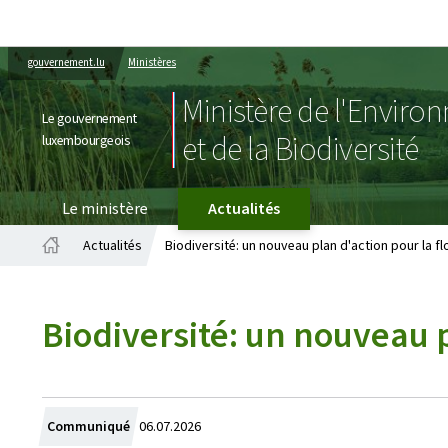
gouvernement.lu
Ministères
Ministère de l'Enviro
Le gouvernement
et de la Biodiversité
luxembourgeois
Le ministère
Actualités
Actualités
Biodiversité: un nouveau plan d'action pour la fl
Accueil
Biodiversité: un nouveau p
Crée
Communiqué
06.07.2026