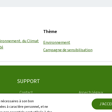
Thème
vironnement, du Climat
Environnement
ité
Campagne de sensibilisation
SUPPORT
Contact
Aspects légaux
ls nécessaires à son bon
J'ACC
Plan du site
Déclaration d'access
es à caractère personnel, et ne