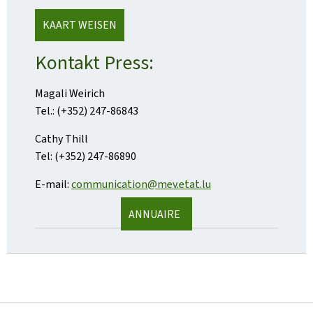
KAART WEISEN
Kontakt Press:
Magali Weirich
Tel.: (+352) 247-86843
Cathy Thill
Tel: (+352) 247-86890
E-mail:
communication@mev.etat.lu
ANNUAIRE