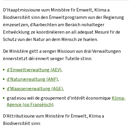
D'Haaptmissioune vum Ministère fir Ëmwelt, Klima a
Biodiversitéit sinn den Ëmweltprogramm vun der Regierung
ëmzesetzen, d'Aarbechten am Beräich nohalteger
Entwécklung ze koordinéieren an all adequat Mesurë fir de
Schutz vun der Natur an dem Mënsch ze huelen.
De Ministère gëtt a senger Missioun vun dräi Verwaltungen
ënnerstëtzt déi ënnert senger Tutelle stinn:
d'Ëmweltverwaltung (AEV),
d'Naturverwaltung (ANF),
d'Waasserverwaltung (AGE),
grad esou wéi de groupement d'intérêt économique
Klima-
Agence (op Franséisch)
.
D'Attributioune vum Ministère fir Ëmwelt, Klima a
Biodiversitéit sinn: