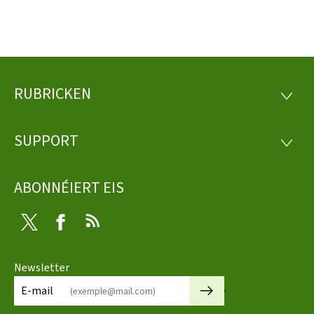
RUBRICKEN
Fousszeil
RUBRI
SUPPORT
SUPP
ABONNÉIERT EIS
Twitter
Facebook
RSS
Newsletter
🡒
E-mail