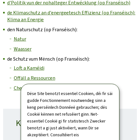
d'Politik vun der nohalteger Entwécklung (op Franséisch)
de Klimaschutz an d'energeetesch Effizienz (op Franséisch):
Klima an Energie
den Naturschutz (op Franséisch):
Natur
Waasser
de Schutz vum Mënsch (op Franséisch):
Loft a Kaméidi
Offäll a Ressourcen
Chemesch Substanzen
Dëse Site benotzt essentiel Cookien, déi fir säi
gudde Fonctionnement noutwendeg sinn a
keng perséinlech Donnéeë gebrauchen; dës
Cookië kënnen net refuséiert ginn. Net-
Kontakt
essentiel Cookië gi fir statistesch Zwecker
benotzt a gi just aktivéiert, wann Dir se
akzeptéiert. Consultéiert eis